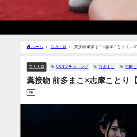
ホーム
スカトロ
糞接吻 前多まこ×志摩ことり【レ
スカトロ
V&Rプランニング
前多まこ
志摩こ
糞接吻 前多まこ×志摩ことり
PR