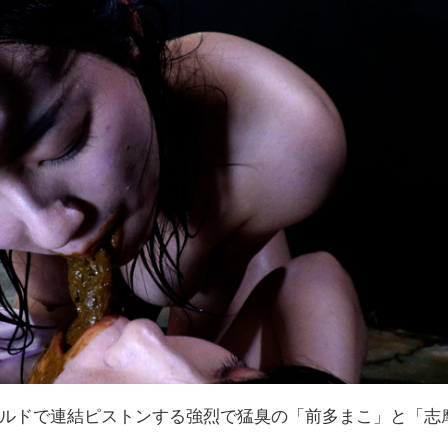
ルドで連結ピストンする強烈で猛臭の「前多まこ」と「志