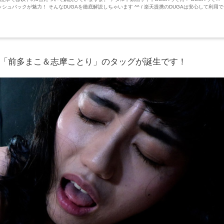
シュバックが魅力！ そんなDUGAを徹底解説しちゃいます ^^ / 楽天提携のDUGAは安心して利用で
「前多まこ＆志摩ことり」のタッグが誕生です！