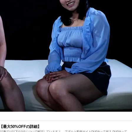
【最大50%OFFの詳細】
人 この記事では以下の3点について解説していますよ。 アダルト動画サイトDUGAって何？ DUGAって…