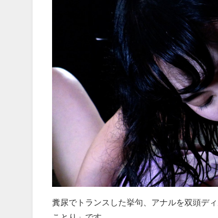
糞尿でトランスした挙句、アナルを双頭ディ
ことり」です。