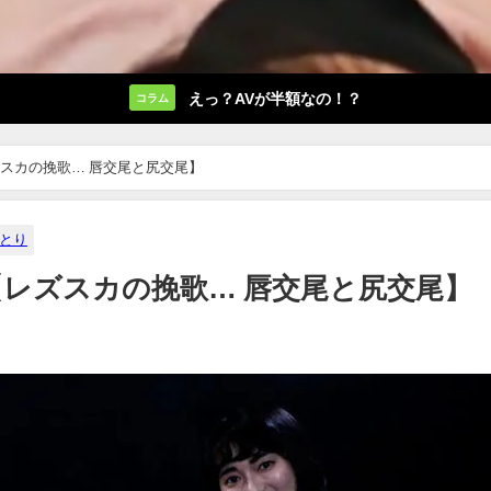
えっ？AVが半額なの！？
コラム
ズスカの挽歌… 唇交尾と尻交尾】
とり
【レズスカの挽歌… 唇交尾と尻交尾】